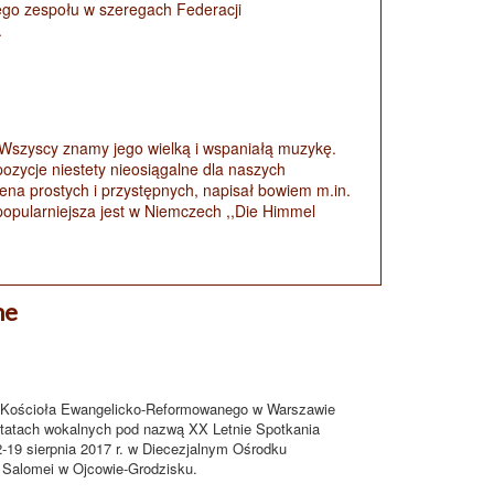
ego zespołu w szeregach Federacji
.
Wszyscy znamy jego wielką i wspaniałą muzykę.
ozycje niestety nieosiągalne dla naszych
na prostych i przystępnych, napisał bowiem m.in.
jpopularniejsza jest w Niemczech ,,Die Himmel
ne
ioła Ewangelicko-Reformowanego w Warszawie
ztatach wokalnych pod nazwą XX Letnie Spotkania
-19 sierpnia 2017 r. w Diecezjalnym Ośrodku
Salomei w Ojcowie-Grodzisku.