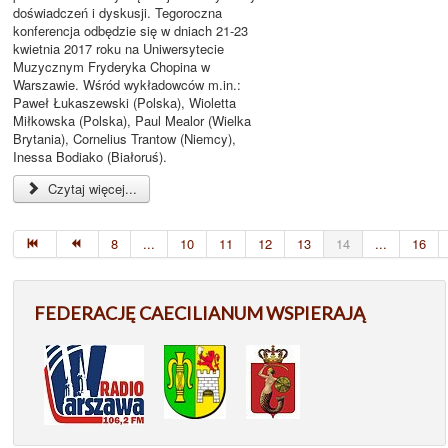
doświadczeń i dyskusji. Tegoroczna
konferencja odbędzie się w dniach 21-23
kwietnia 2017 roku na Uniwersytecie
Muzycznym Fryderyka Chopina w
Warszawie. Wśród wykładowców m.in.:
Paweł Łukaszewski (Polska), Wioletta
Miłkowska (Polska), Paul Mealor (Wielka
Brytania), Cornelius Trantow (Niemcy),
Inessa Bodiako (Białoruś).
Czytaj więcej...
8
...
10
11
12
13
14
...
16
FEDERACJĘ CAECILIANUM WSPIERAJĄ