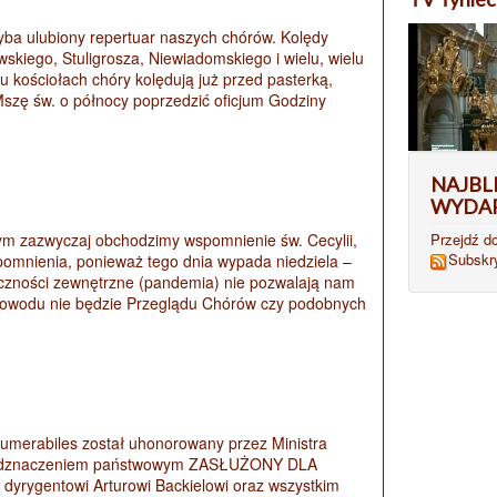
yba ulubiony repertuar naszych chórów. Kolędy
iego, Stuligrosza, Niewiadomskiego i wielu, wielu
u kościołach chóry kolędują już przed pasterką,
Mszę św. o północy poprzedzić oficjum Godziny
NAJBL
WYDA
Przejdź d
tórym zazwyczaj obchodzimy wspomnienie św. Cecylii,
Subskr
spomnienia, ponieważ tego dnia wypada niedziela –
iczności zewnętrzne (pandemia) nie pozwalają nam
o powodu nie będzie Przeglądu Chórów czy podobnych
nnumerabiles został uhonorowany przez Ministra
iego odznaczeniem państwowym ZASŁUŻONY DLA
dyrygentowi Arturowi Backielowi oraz wszystkim