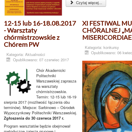
Czytaj więcej...
12-15 lub 16-18.08.2017
XI FESTIWAL M
- Warsztaty
CHÓRALNEJ „M
chórmistrzowskie z
MISERICORDIAE
Chórem PW
Kategoria:
konkursy
Opublikowano: 06 kwiec
Kategoria:
Aktualności
Opublikowano: 07 czerwiec 2017
Chór Akademicki
Politechniki
Warszawskiej zaprasza
na warsztaty
chórmistrzowskie.
Termin: 12-15 lub 16-19
sierpnia 2017 (możliwość łączenia obu
terminów). Miejsce: Sarbinowo – Ośrodek
Wypoczynkowy Politechniki Warszawskiej.
Zgłoszenia do 30 czerwca 2017 r.
Program warsztatów będzie obejmował
metodyczne zajęcia grupowe i