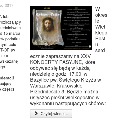
ec 2017
W
okres
 lub
ie
ozliczający
Wiel
średnictwem
kiego
d 15 marca
Post
 1% podatku
u
 tym celu
serd
IT-OP (w
nie o
ecznie zapraszamy na XXV
 wskazanej
KONCERTY PASYJNE, które
ego.
odbywać się będą w każdą
niedzielę o godz. 17.00 w
deracji
Bazylice pw. Świętego Krzyża w
pujący
Warszawie, Krakowskie
e części
Przedmieście 3. Będzie można
usłyszeć pieśni wielkopostne w
wykonaniu następujących chórów:
Czytaj więcej...