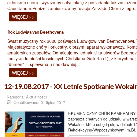
członkom chóru i wyrażamy satysfakcję z posiadania tak zasłużon
Caecilianum.Poniżej zamieszczamy relację Zarządu Chóru z tego..
WIĘCEJ >>
Rok Ludwiga van Beethovena
Świat muzyczny rok 2020 poświęca Ludwigowi van Beethovenowi. 
Majestatyczne chóry i orkiestry, olbrzymi aparat wykonawczy. Komp
amatorskich zespołów. Odnajdujemy jednak kilka utworów Beethove
muzykę do pieśni kościelnych Christiana Gellerta (1), z których na
rühmen” – śpiewana u nas dawniej...
WIĘCEJ >>
12-19.08.2017 - XX Letnie Spotkanie Wokal
Kategoria:
Aktualności
Opublikowano: 01 lipiec 2017
EKUMENICZNY CHÓR KAMERALNY Kośc
zaprasza chętnych do udziału w wars
Wokalne, które odbędą się w dniach 12
Rekolekcyjno-Wypoczynkowym im.Bł. 