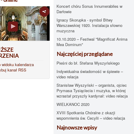
Koncert chóru Sonus Innumerabiles w
Darłowie
Ignacy Skorupka - symbol Bitwy
Warszawskiej 1920. Instalacja słowno
muzyczna
10.10.2020 – Festiwal "Magnificat Anima
Mea Dominum"
IŻSZE
Najczęściej przeglądane
RZENIA
Pieśni do bł. Stefana Wyszyńskiego
o widoku kalendarza
ybuj kanał RSS
Indywidualna świadomość w śpiewie –
video relacja
Stanisław Wyszyński – organista, ojciec
Prymasa Tysiąclecia i muzyka, w której
wzrastał przyszły kardynał: video relacja
WIELKANOC 2020
XVIII Spotkania Chóralne z okazji
wspomnienia św. Cecylii – video relacja
Najnowsze wpisy