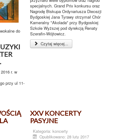
przyznało wiele dyplomów oraz nagród
specjalnych. Grand Prix konkursu oraz
Nagrodę Biskupa Ordynariusza Diecezji
Bydgoskiej Jana Tyrawy otrzymał Chór
Kameralny "Akolada" przy Bydgoskiej
Szkole Wyższej pod dyrekcją Renaty
 wokalne do
Szerafin-Wójtowicz.
Czytaj więcej...
MUZYKI
TER
.
 2016 r. w
go przy ul 11-
WOŚCIĄ
XXV KONCERTY
LA
PASYJNE
Kategoria:
koncerty
Opublikowano: 28 luty 2017