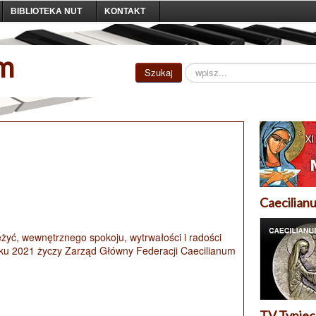
BIBLIOTEKA NUT
KONTAKT
um
Szukaj...
Szukaj
Caecilian
eżyć, wewnętrznego spokoju, wytrwałości i radości
u 2021 życzy Zarząd Główny Federacji Caecilianum
TV Tyniec 