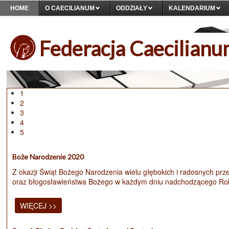
HOME
O CAECILIANUM
ODDZIAŁY
KALENDARIUM
Federacja Caecilian
1
2
3
4
5
Boże Narodzenie 2020
Z okazji Świąt Bożego Narodzenia wielu głębokich i radosnych prz
oraz błogosławieństwa Bożego w każdym dniu nadchodzącego Rok
WIĘCEJ >>