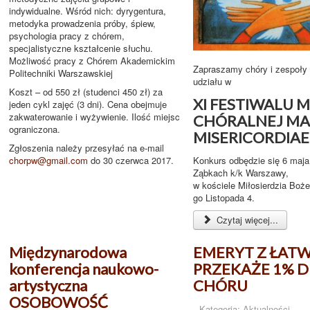
indywidualne. Wśród nich: dyrygentura,
metodyka prowadzenia próby, śpiew,
psychologia pracy z chórem,
specjalistyczne kształcenie słuchu.
Możliwość pracy z Chórem Akademickim
Zapraszamy chóry i zespoły
Politechniki Warszawskiej
udziału w
Koszt – od 550 zł (studenci 450 zł) za
XI FESTIWALU 
jeden cykl zajęć (3 dni). Cena obejmuje
zakwaterowanie i wyżywienie. Ilość miejsc
CHÓRALNEJ MA
ograniczona.
MISERICORDIAE
Zgłoszenia należy przesyłać na e-mail
Konkurs odbędzie się 6 maja
chorpw@gmail.com
do 30 czerwca 2017.
Ząbkach k/k Warszawy,
w kościele Miłosierdzia Boże
go Listopada 4.
Czytaj więcej...
Międzynarodowa
EMERYT Z ŁAT
konferencja naukowo-
PRZEKAŻE 1% D
artystyczna
CHÓRU
OSOBOWOŚĆ
Kategoria:
Aktualności