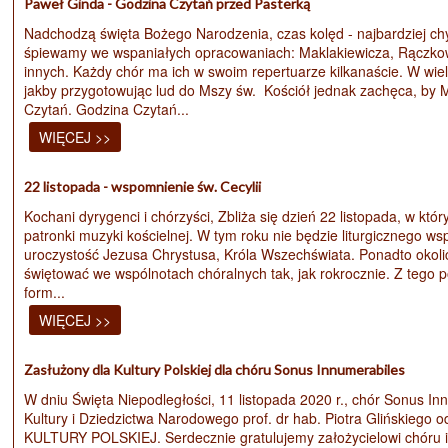
Paweł Ginda - Godzina Czytań przed Pasterką
Nadchodzą święta Bożego Narodzenia, czas kolęd - najbardziej ch
śpiewamy we wspaniałych opracowaniach: Maklakiewicza, Rączkowsk
innych. Każdy chór ma ich w swoim repertuarze kilkanaście. W wiel
jakby przygotowując lud do Mszy św. Kościół jednak zachęca, by 
Czytań. Godzina Czytań...
WIĘCEJ >>
22 listopada - wspomnienie św. Cecylii
Kochani dyrygenci i chórzyści, Zbliża się dzień 22 listopada, w k
patronki muzyki kościelnej. W tym roku nie będzie liturgicznego w
uroczystość Jezusa Chrystusa, Króla Wszechświata. Ponadto okol
świętować we wspólnotach chóralnych tak, jak rokrocznie. Z teg
form...
WIĘCEJ >>
Zasłużony dla Kultury Polskiej dla chóru Sonus Innumerabiles
W dniu Święta Niepodległości, 11 listopada 2020 r., chór Sonus I
Kultury i Dziedzictwa Narodowego prof. dr hab. Piotra Glińsk
KULTURY POLSKIEJ. Serdecznie gratulujemy założycielowi chóru i 