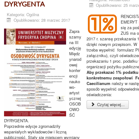
DYRYGENTA
Opublikowano: 25 marz
Kategoria:
Ogólna
RENCISTA
Opublikowano: 28 marzec 2017
EMERYT r
się za po
Zapra
ZUS ma o
szamy
2017 r. szansę przekazania
na III
dzięki nowym przepisom. W
edycję
trzeba wypełnić formularz P
Międz
załączniku), czyli oświadcze
ynarod
przekazaniu 1 proc. podatku
owej
organizacji pożytku publiczn
konfer
Aby przekazać 1% podatku
encji
konkretnemu zespołowi Fe
nauko
Caecilianum
należy w nastę
wo-
sposób wypełnić odpowiedni
artyst
oświadczenia:
ycznej
OSOB
Czytaj więcej...
OWO
ŚĆ
DYRYGENTA.
Poprzednie edycje zgromadziły
wspaniałych wykładowców i liczną
publiczność. Stały się miejscem wymiany