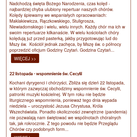
Nadchodzą święta Bożego Narodzenia, czas kolęd -
najbardziej chyba ulubiony repertuar naszych chórów.
Kolędy śpiewamy we wspaniałych opracowaniach:
Maklakiewicza, Rączkowskiego, Stuligrosza,
Niewiadomskiego i wielu, wielu innych. Każdy chór ma ich w
swoim repertuarze kilkanaście. W wielu kościołach chóry
kolędują już przed pasterką, jakby przygotowując lud do
Mszy św. Kościół jednak zachęca, by Mszę św. o północy
poprzedzić oficjum Godziny Czytań. Godzina Czytań...
WIĘCEJ >>
22 listopada - wspomnienie św. Cecylii
Kochani dyrygenci i chórzyści, Zbliża się dzień 22 listopada,
w którym zazwyczaj obchodzimy wspomnienie św. Cecylii,
patronki muzyki kościelnej. W tym roku nie będzie
liturgicznego wspomnienia, ponieważ tego dnia wypada
niedziela – uroczystość Jezusa Chrystusa, Króla
Wszechświata. Ponadto okoliczności zewnętrzne (pandemia)
nie pozwalają nam świętować we wspólnotach chóralnych
tak, jak rokrocznie. Z tego powodu nie będzie Przeglądu
Chórów czy podobnych form...