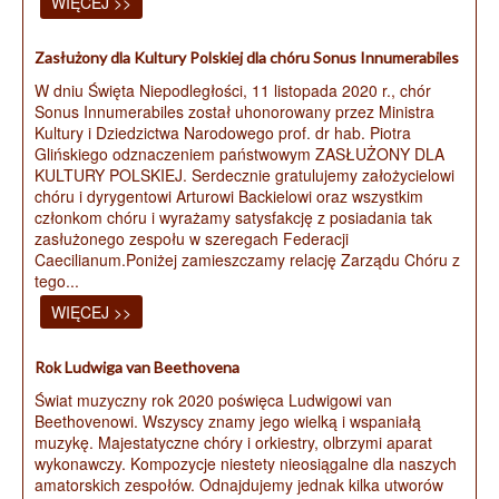
WIĘCEJ >>
Zasłużony dla Kultury Polskiej dla chóru Sonus Innumerabiles
W dniu Święta Niepodległości, 11 listopada 2020 r., chór
Sonus Innumerabiles został uhonorowany przez Ministra
Kultury i Dziedzictwa Narodowego prof. dr hab. Piotra
Glińskiego odznaczeniem państwowym ZASŁUŻONY DLA
KULTURY POLSKIEJ. Serdecznie gratulujemy założycielowi
chóru i dyrygentowi Arturowi Backielowi oraz wszystkim
członkom chóru i wyrażamy satysfakcję z posiadania tak
zasłużonego zespołu w szeregach Federacji
Caecilianum.Poniżej zamieszczamy relację Zarządu Chóru z
tego...
WIĘCEJ >>
Rok Ludwiga van Beethovena
Świat muzyczny rok 2020 poświęca Ludwigowi van
Beethovenowi. Wszyscy znamy jego wielką i wspaniałą
muzykę. Majestatyczne chóry i orkiestry, olbrzymi aparat
wykonawczy. Kompozycje niestety nieosiągalne dla naszych
amatorskich zespołów. Odnajdujemy jednak kilka utworów