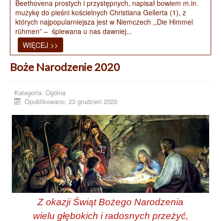
Beethovena prostych i przystępnych, napisał bowiem m.in.
muzykę do pieśni kościelnych Christiana Gellerta (1), z
których najpopularniejsza jest w Niemczech ,,Die Himmel
rühmen” – śpiewana u nas dawniej...
WIĘCEJ >>
Boże Narodzenie 2020
Kategoria:
Ogólna
Opublikowano: 23 grudzień 2020
Z okazji Świąt Bożego Narodzenia
wielu głębokich i radosnych przeżyć,