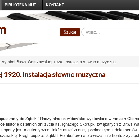
BIBLIOTEKA NUT
KONTAKT
um
Szukaj...
Szukaj
- symbol Bitwy Warszawskiej 1920. Instalacja słowno muzyczna
j 1920. Instalacja słowno muzyczna
 zapraszamy do Ząbek i Radzymina na widowisko wystawione w ramach Obch
ce historię ostatnich dni życia ks. Ignacego Skorupki związanych z Bitwą W
usz oparty jest o autentyczne, także mniej znane, pochodzące z dokumentów 
szawskiej Pragi, poprzez Ząbki i Rembertów na pierwszą linię frontu zwycięsk