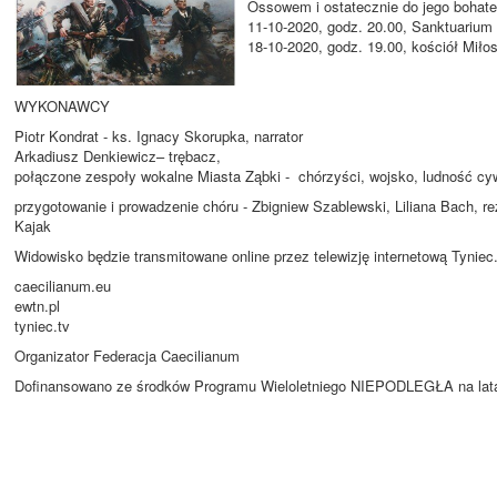
Ossowem i ostatecznie do jego bohater
11-10-2020, godz. 20.00, Sanktuarium
18-10-2020, godz. 19.00, kościół Miłos
WYKONAWCY
Piotr Kondrat - ks. Ignacy Skorupka, narrator
Arkadiusz Denkiewicz– trębacz,
połączone zespoły wokalne Miasta Ząbki - chórzyści, wojsko, ludność cy
przygotowanie i prowadzenie chóru - Zbigniew Szablewski, Liliana Bach, reż
Kajak
Widowisko będzie transmitowane online przez telewizję internetową Tynie
caecilianum.eu
ewtn.pl
tyniec.tv
Organizator Federacja Caecilianum
Dofinansowano ze środków Programu Wieloletniego NIEPODLEGŁA na lata 