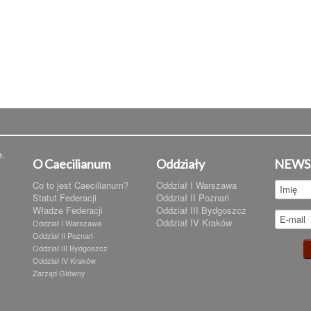
e.
O Caecilianum
Oddziały
NEWS
Co to jest Caecilianum?
Oddział I Warszawa
Statut Federacji
Oddział II Poznań
Władze Federacji
Oddział III Bydgoszcz
Oddział IV Kraków
Oddział I Warszawa
Oddział II Poznań
Oddział III Bydgoszcz
Oddział IV Kraków
Zarząd Główny