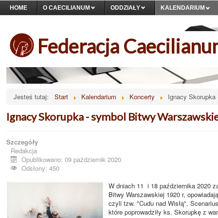
HOME
O CAECILIANUM
ODDZIAŁY
KALENDARIUM
Federacja Caecilian
Jesteś tutaj:
Start
Kalendarium
Koncerty
Ignacy Skorupka 
Ignacy Skorupka - symbol Bitwy Warszawskie
Szczegóły
Redakcja
Opublikowano: 09 październik 2020
Odsłony: 450
W dniach 11 i 18 października 2020
Bitwy Warszawskiej 1920 r, opowiadają
czyli tzw. "Cudu nad Wisłą". Scenari
które poprowadziły ks. Skorupkę z war