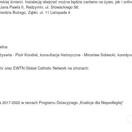
skiej śmierci. Instalację obejrzeć można będzie zarówno na żywo, jak i onlin
 Jana Pawła II, Radzymin, ul. Słowackiego 58;
ierdzia Bożego, Ząbki, ul. 11 Listopada 4
wilna
yseria - Piotr Kondrat, konsultacje historyczne - Mirosław Sobiecki, koordyna
c.tv oraz EWTN Global Catholic Network na stronach:
2017-2022 w ramach Programu Dotacyjnego „Koalicje dla Niepodległej”