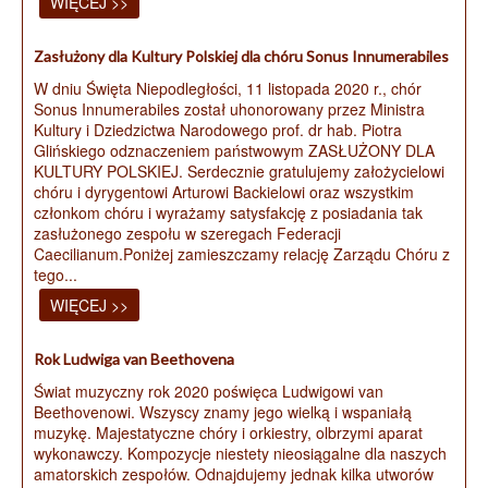
WIĘCEJ >>
Zasłużony dla Kultury Polskiej dla chóru Sonus Innumerabiles
W dniu Święta Niepodległości, 11 listopada 2020 r., chór
Sonus Innumerabiles został uhonorowany przez Ministra
Kultury i Dziedzictwa Narodowego prof. dr hab. Piotra
Glińskiego odznaczeniem państwowym ZASŁUŻONY DLA
KULTURY POLSKIEJ. Serdecznie gratulujemy założycielowi
chóru i dyrygentowi Arturowi Backielowi oraz wszystkim
członkom chóru i wyrażamy satysfakcję z posiadania tak
zasłużonego zespołu w szeregach Federacji
Caecilianum.Poniżej zamieszczamy relację Zarządu Chóru z
tego...
WIĘCEJ >>
Rok Ludwiga van Beethovena
Świat muzyczny rok 2020 poświęca Ludwigowi van
Beethovenowi. Wszyscy znamy jego wielką i wspaniałą
muzykę. Majestatyczne chóry i orkiestry, olbrzymi aparat
wykonawczy. Kompozycje niestety nieosiągalne dla naszych
amatorskich zespołów. Odnajdujemy jednak kilka utworów