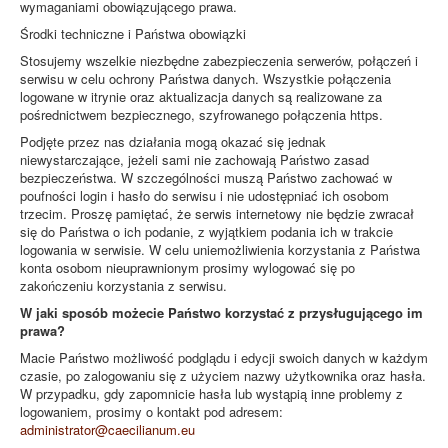
wymaganiami obowiązującego prawa.
Środki techniczne i Państwa obowiązki
Stosujemy wszelkie niezbędne zabezpieczenia serwerów, połączeń i
serwisu w celu ochrony Państwa danych. Wszystkie połączenia
logowane w itrynie oraz aktualizacja danych są realizowane za
pośrednictwem bezpiecznego, szyfrowanego połączenia https.
Podjęte przez nas działania mogą okazać się jednak
niewystarczające, jeżeli sami nie zachowają Państwo zasad
bezpieczeństwa. W szczególności muszą Państwo zachować w
poufności login i hasło do serwisu i nie udostępniać ich osobom
trzecim. Proszę pamiętać, że serwis internetowy nie będzie zwracał
się do Państwa o ich podanie, z wyjątkiem podania ich w trakcie
logowania w serwisie. W celu uniemożliwienia korzystania z Państwa
konta osobom nieuprawnionym prosimy wylogować się po
zakończeniu korzystania z serwisu.
W jaki sposób możecie Państwo korzystać z przysługującego im
prawa?
Macie Państwo możliwość podglądu i edycji swoich danych w każdym
czasie, po zalogowaniu się z użyciem nazwy użytkownika oraz hasła.
W przypadku, gdy zapomnicie hasła lub wystąpią inne problemy z
logowaniem, prosimy o kontakt pod adresem:
administrator@caecilianum.eu