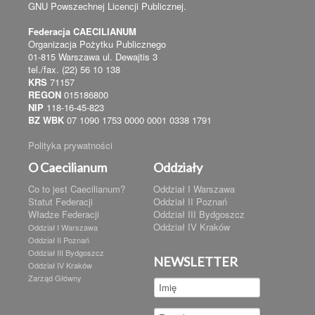
GNU Powszechnej Licencji Publicznej.
Federacja CAECILIANUM
Organizacja Pożytku Publicznego
01-815 Warszawa ul. Dewajtis 3
tel./fax. (22) 56 10 138
KRS
71157
REGON
015186800
NIP
118-16-45-823
BZ WBK
07 1090 1753 0000 0001 0338 1791
Polityka prywatności
O Caecilianum
Oddziały
Co to jest Caecilianum?
Oddział I Warszawa
Statut Federacji
Oddział II Poznań
Władze Federacji
Oddział III Bydgoszcz
Oddział IV Kraków
Oddział I Warszawa
Oddział II Poznań
Oddział III Bydgoszcz
NEWSLETTER
Oddział IV Kraków
Zarząd Główny