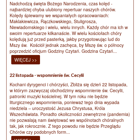
Nadchodzą święta Bożego Narodzenia, czas kolęd -
najbardziej chyba ulubiony repertuar naszych chórów.
Kolędy śpiewamy we wspaniałych opracowaniach:
Maklakiewicza, Rączkowskiego, Stuligrosza,
Niewiadomskiego i wielu, wielu innych. Każdy chór ma ich w
swoim repertuarze kilkanaście. W wielu kościołach chóry
kolędują już przed pasterką, jakby przygotowując lud do
Mszy św. Kościół jednak zachęca, by Mszę św. o północy
poprzedzić oficjum Godziny Czytań. Godzina Czytań...
WIĘCEJ >>
22 listopada - wspomnienie św. Cecylii
Kochani dyrygenci i chórzyści, Zbliża się dzień 22 listopada,
w którym zazwyczaj obchodzimy wspomnienie św. Cecylii,
patronki muzyki kościelnej. W tym roku nie będzie
liturgicznego wspomnienia, ponieważ tego dnia wypada
niedziela – uroczystość Jezusa Chrystusa, Króla
Wszechświata. Ponadto okoliczności zewnętrzne (pandemia)
nie pozwalają nam świętować we wspólnotach chóralnych
tak, jak rokrocznie. Z tego powodu nie będzie Przeglądu
Chórów czy podobnych form...