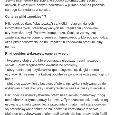
Serwis internetowy nie zbiera w sposób automatyczny żadnych
danych, z wyjątkiem danych zawartych w plikach cookies podczas
samego korzystania z serwisu.
Co to są pliki „cookies” ?
Pliki cookies (tzw. "ciasteczka") są krótkim ciągiem danych
informatycznych, przechowywanych na urządzeniu końcowym
użytkownika, czyli Państwa komputerze. Cookies zazwyczaj
zawierają: nazwę domeny serwisu internetowego z którego pochodzą,
czas przechowywania ich na urządzeniu końcowym oraz unikalny
numer.
Pliki cookies wykorzystywane są w celu:
- tworzenia statystyk, które pomagają ulepszać treści naszego
serwisu, oraz diagnozować ewentualne problemy,
- utrzymania sesji użytkownika (po zalogowaniu), dzięki czemu
użytkownik nie musi na każdej podstronie ponownie wpisywać loginu i
hasła,
- służą do zapewnienia bezpieczeństwa, np. wykorzystywane są do
wykrywania nadużyć przy uwierzytelnianiu sesji w naszym serwisie,
Pliki cookies wykorzystywane przez nasz serwis internetowy mogą
mieć charakter tymczasowy lub trwały. Tymczasowe pliki cookies są
usuwane z chwilą zamknięcia przeglądarki, natomiast stałe cookies
są przechowywane także po zakończeniu korzystania z serwisu i
służą do przechowywania informacji takich jak: hasło czy login (jeśli