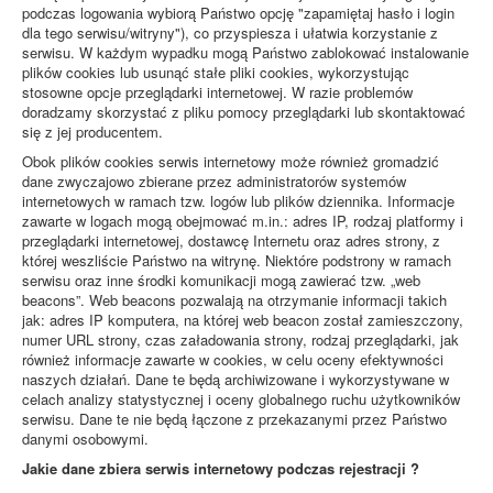
podczas logowania wybiorą Państwo opcję "zapamiętaj hasło i login
dla tego serwisu/witryny"), co przyspiesza i ułatwia korzystanie z
serwisu. W każdym wypadku mogą Państwo zablokować instalowanie
plików cookies lub usunąć stałe pliki cookies, wykorzystując
stosowne opcje przeglądarki internetowej. W razie problemów
doradzamy skorzystać z pliku pomocy przeglądarki lub skontaktować
się z jej producentem.
Obok plików cookies serwis internetowy może również gromadzić
dane zwyczajowo zbierane przez administratorów systemów
internetowych w ramach tzw. logów lub plików dziennika. Informacje
zawarte w logach mogą obejmować m.in.: adres IP, rodzaj platformy i
przeglądarki internetowej, dostawcę Internetu oraz adres strony, z
której weszliście Państwo na witrynę. Niektóre podstrony w ramach
serwisu oraz inne środki komunikacji mogą zawierać tzw. „web
beacons”. Web beacons pozwalają na otrzymanie informacji takich
jak: adres IP komputera, na której web beacon został zamieszczony,
numer URL strony, czas załadowania strony, rodzaj przeglądarki, jak
również informacje zawarte w cookies, w celu oceny efektywności
naszych działań. Dane te będą archiwizowane i wykorzystywane w
celach analizy statystycznej i oceny globalnego ruchu użytkowników
serwisu. Dane te nie będą łączone z przekazanymi przez Państwo
danymi osobowymi.
Jakie dane zbiera serwis internetowy podczas rejestracji ?