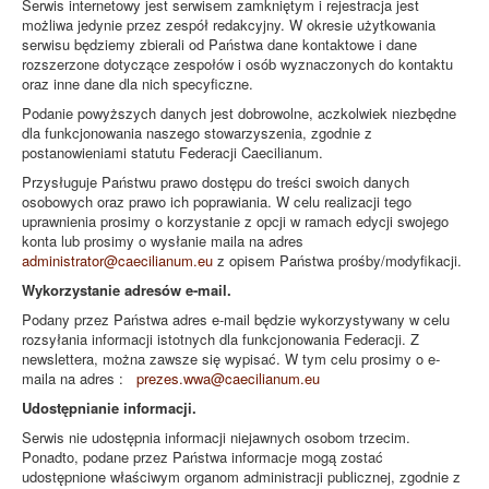
Serwis internetowy jest serwisem zamkniętym i rejestracja jest
możliwa jedynie przez zespół redakcyjny. W okresie użytkowania
serwisu będziemy zbierali od Państwa dane kontaktowe i dane
rozszerzone dotyczące zespołów i osób wyznaczonych do kontaktu
oraz inne dane dla nich specyficzne.
Podanie powyższych danych jest dobrowolne, aczkolwiek niezbędne
dla funkcjonowania naszego stowarzyszenia, zgodnie z
postanowieniami statutu Federacji Caecilianum.
Przysługuje Państwu prawo dostępu do treści swoich danych
osobowych oraz prawo ich poprawiania. W celu realizacji tego
uprawnienia prosimy o korzystanie z opcji w ramach edycji swojego
konta lub prosimy o wysłanie maila na adres
administrator@caecilianum.eu
z opisem Państwa prośby/modyfikacji.
Wykorzystanie adresów e-mail.
Podany przez Państwa adres e-mail będzie wykorzystywany w celu
rozsyłania informacji istotnych dla funkcjonowania Federacji. Z
newslettera, można zawsze się wypisać. W tym celu prosimy o e-
maila na adres :
prezes.wwa@caecilianum.eu
Udostępnianie informacji.
Serwis nie udostępnia informacji niejawnych osobom trzecim.
Ponadto, podane przez Państwa informacje mogą zostać
udostępnione właściwym organom administracji publicznej, zgodnie z