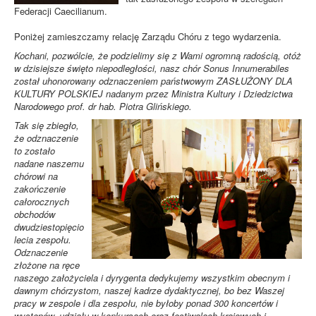
Federacji Caecilianum.
Poniżej zamieszczamy relację Zarządu Chóru z tego wydarzenia.
Kochani, pozwólcie, że podzielimy się z Wami ogromną radością, otóż
w dzisiejsze święto niepodległości, nasz chór Sonus Innumerabiles
został uhonorowany odznaczeniem państwowym ZASŁUŻONY DLA
KULTURY POLSKIEJ nadanym przez Ministra Kultury i Dziedzictwa
Narodowego prof. dr hab. Piotra Glińskiego.
Tak się zbiegło,
że odznaczenie
to zostało
nadane naszemu
chórowi na
zakończenie
całorocznych
obchodów
dwudziestopięcio
lecia zespołu.
Odznaczenie
złożone na ręce
naszego założyciela i dyrygenta dedykujemy wszystkim obecnym i
dawnym chórzystom, naszej kadrze dydaktycznej, bo bez Waszej
pracy w zespole i dla zespołu, nie byłoby ponad 300 koncertów i
występów, udziału w konkursach oraz festiwalach krajowych i