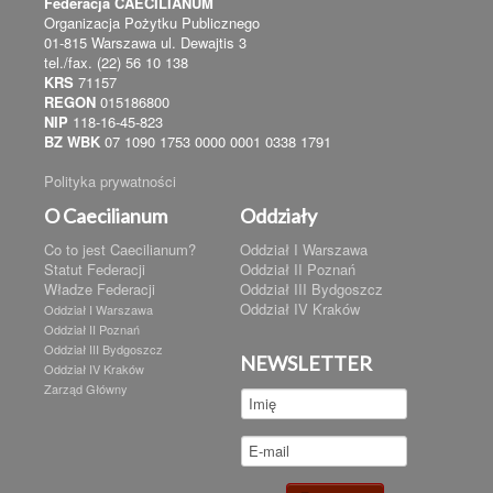
Federacja CAECILIANUM
Organizacja Pożytku Publicznego
01-815 Warszawa ul. Dewajtis 3
tel./fax. (22) 56 10 138
KRS
71157
REGON
015186800
NIP
118-16-45-823
BZ WBK
07 1090 1753 0000 0001 0338 1791
Polityka prywatności
O Caecilianum
Oddziały
Co to jest Caecilianum?
Oddział I Warszawa
Statut Federacji
Oddział II Poznań
Władze Federacji
Oddział III Bydgoszcz
Oddział IV Kraków
Oddział I Warszawa
Oddział II Poznań
Oddział III Bydgoszcz
NEWSLETTER
Oddział IV Kraków
Zarząd Główny