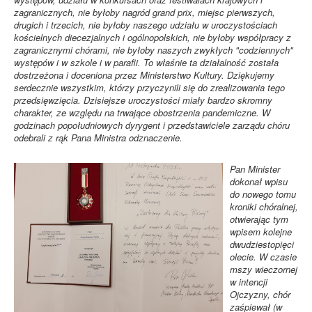
zagranicznych, nie byłoby nagród grand prix, miejsc pierwszych,
drugich i trzecich, nie byłoby naszego udziału w uroczystościach
kościelnych diecezjalnych i ogólnopolskich, nie byłoby współpracy z
zagranicznymi chórami, nie byłoby naszych zwykłych "codziennych"
występów i w szkole i w parafii. To właśnie ta działalność została
dostrzeżona i doceniona przez Ministerstwo Kultury. Dziękujemy
serdecznie wszystkim, którzy przyczynili się do zrealizowania tego
przedsięwzięcia. Dzisiejsze uroczystości miały bardzo skromny
charakter, ze względu na trwające obostrzenia pandemiczne. W
godzinach popołudniowych dyrygent i przedstawiciele zarządu chóru
odebrali z rąk Pana Ministra odznaczenie.
Pan Minister
dokonał wpisu
do nowego tomu
kroniki chóralnej,
otwierając tym
wpisem kolejne
dwudziestopięci
olecie. W czasie
mszy wieczornej
w intencji
Ojczyzny, chór
zaśpiewał (w