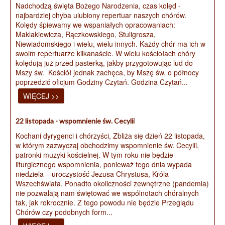
Nadchodzą święta Bożego Narodzenia, czas kolęd -
najbardziej chyba ulubiony repertuar naszych chórów.
Kolędy śpiewamy we wspaniałych opracowaniach:
Maklakiewicza, Rączkowskiego, Stuligrosza,
Niewiadomskiego i wielu, wielu innych. Każdy chór ma ich w
swoim repertuarze kilkanaście. W wielu kościołach chóry
kolędują już przed pasterką, jakby przygotowując lud do
Mszy św. Kościół jednak zachęca, by Mszę św. o północy
poprzedzić oficjum Godziny Czytań. Godzina Czytań...
WIĘCEJ >>
22 listopada - wspomnienie św. Cecylii
Kochani dyrygenci i chórzyści, Zbliża się dzień 22 listopada,
w którym zazwyczaj obchodzimy wspomnienie św. Cecylii,
patronki muzyki kościelnej. W tym roku nie będzie
liturgicznego wspomnienia, ponieważ tego dnia wypada
niedziela – uroczystość Jezusa Chrystusa, Króla
Wszechświata. Ponadto okoliczności zewnętrzne (pandemia)
nie pozwalają nam świętować we wspólnotach chóralnych
tak, jak rokrocznie. Z tego powodu nie będzie Przeglądu
Chórów czy podobnych form...