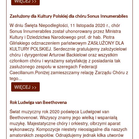
WIĘCEJ >>
Zasłużony dla Kultury Polskiej dla chóru Sonus Innumerabiles
W dniu Święta Niepodległości, 11 listopada 2020 r., chór
Sonus Innumerabiles został uhonorowany przez Ministra
Kultury i Dziedzictwa Narodowego prof. dr hab. Piotra
Glińskiego odznaczeniem państwowym ZASŁUŻONY DLA
KULTURY POLSKIEJ. Serdecznie gratulujemy założycielowi
chóru i dyrygentowi Arturowi Backielowi oraz wszystkim
członkom chóru i wyrażamy satysfakcję z posiadania tak
zasłużonego zespołu w szeregach Federacji
Caecilianum.Poniżej zamieszczamy relację Zarządu Chóru z
tego...
WIĘCEJ >>
Rok Ludwiga van Beethovena
Świat muzyczny rok 2020 poświęca Ludwigowi van
Beethovenowi. Wszyscy znamy jego wielką i wspaniałą
muzykę. Majestatyczne chóry i orkiestry, olbrzymi aparat
wykonawczy. Kompozycje niestety nieosiągalne dla naszych
amatorskich zespołów. Odnajdujemy jednak kilka utworów