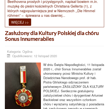
Beethovena prostych i przystępnych, napisał bowiem m.in.
muzykę do pieśni kościelnych Christiana Gellerta (1), z
których najpopularniejsza jest w Niemczech ,,Die Himmel
rühmen” – śpiewana u nas dawniej...
WIĘCEJ >>
Zasłużony dla Kultury Polskiej dla chóru
Sonus Innumerabiles
Kategoria:
Ogólna
Opublikowano: 12 listopad 2020
W dniu Święta Niepodległości, 11 listopada
2020 r., chór Sonus Innumerabiles został
uhonorowany przez Ministra Kultury i
Dziedzictwa Narodowego prof. dr hab.
Piotra Glińskiego odznaczeniem
państwowym ZASŁUŻONY DLA KULTURY
POLSKIEJ. Serdecznie gratulujemy
założycielowi chóru i dyrygentowi Arturowi
Backielowi oraz wszystkim członkom
chóru i wyrażamy satysfakcję z posiadania
tak zasłużonego zespołu w szeregach