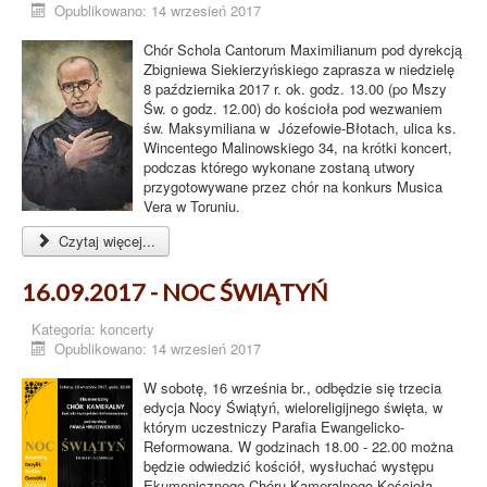
Opublikowano: 14 wrzesień 2017
Chór Schola Cantorum Maximilianum pod dyrekcją
Zbigniewa Siekierzyńskiego zaprasza w niedzielę
8 października 2017 r. ok. godz. 13.00 (po Mszy
Św. o godz. 12.00) do kościoła pod wezwaniem
św. Maksymiliana w Józefowie-Błotach, ulica ks.
Wincentego Malinowskiego 34, na krótki koncert,
podczas którego wykonane zostaną utwory
przygotowywane przez chór na konkurs Musica
Vera w Toruniu.
Czytaj więcej...
16.09.2017 - NOC ŚWIĄTYŃ
Kategoria:
koncerty
Opublikowano: 14 wrzesień 2017
W sobotę, 16 września br., odbędzie się trzecia
edycja Nocy Świątyń, wieloreligijnego święta, w
którym uczestniczy Parafia Ewangelicko-
Reformowana. W godzinach 18.00 - 22.00 można
będzie odwiedzić kościół, wysłuchać występu
Ekumenicznego Chóru Kameralnego Kościoła