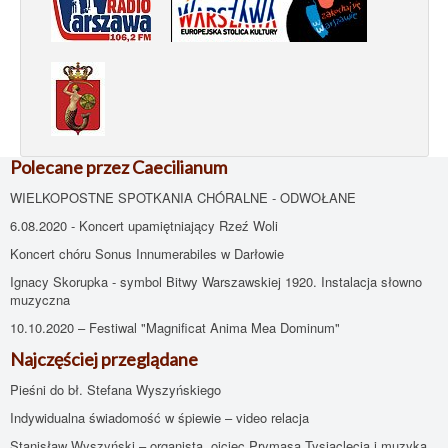
Polecane przez Caecilianum
WIELKOPOSTNE SPOTKANIA CHÓRALNE - ODWOŁANE
6.08.2020 - Koncert upamiętniający Rzeź Woli
Koncert chóru Sonus Innumerabiles w Darłowie
Ignacy Skorupka - symbol Bitwy Warszawskiej 1920. Instalacja słowno
muzyczna
10.10.2020 – Festiwal "Magnificat Anima Mea Dominum"
Najczęściej przeglądane
Pieśni do bł. Stefana Wyszyńskiego
Indywidualna świadomość w śpiewie – video relacja
Stanisław Wyszyński – organista, ojciec Prymasa Tysiąclecia i muzyka,