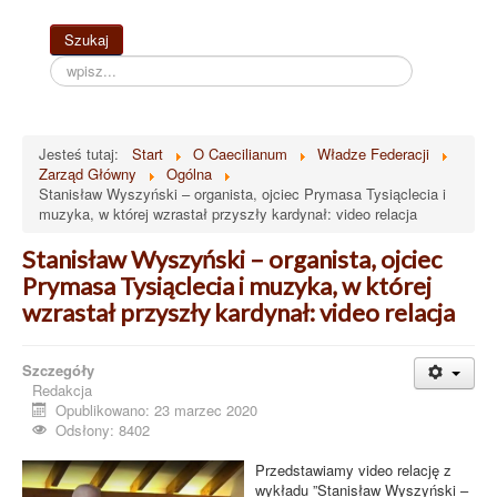
Szukaj...
Szukaj
Jesteś tutaj:
Start
O Caecilianum
Władze Federacji
Zarząd Główny
Ogólna
Stanisław Wyszyński – organista, ojciec Prymasa Tysiąclecia i
muzyka, w której wzrastał przyszły kardynał: video relacja
Stanisław Wyszyński – organista, ojciec
Prymasa Tysiąclecia i muzyka, w której
wzrastał przyszły kardynał: video relacja
Szczegóły
Redakcja
Opublikowano: 23 marzec 2020
Odsłony: 8402
Przedstawiamy video relację z
wykładu ”Stanisław Wyszyński –