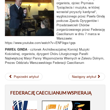
organista, ojciec Prymasa
Tysiąclecia i muzyka, w której
wzrastał przyszły kardynał”,
wygłoszonego przez Pawła Gindę
podczas Zjazdu Dyrygentów i
Przedstawicieli Chórów
zorganizowanego przez Federację
Caecilianum w dniu 7 marca w
Warszawie:
https://www.youtube.com/watch?v=ENF0qpx1gqs
PAWEŁ GINDA
- członek Archidiecezjalnej Komisji Muzyki
Kościelnej, organista, dyrygent Chóru Liturgicznego Parafii
Najświętszej Maryi Panny Wspomożenia Wiernych w Zalesiu Dolnym,
Prezes Oddziału Warszawskiego Federacji Caecilianum
Poprzedni artykuł
Następny artykuł
FEDERACJĘ CAECILIANUM WSPIERAJĄ