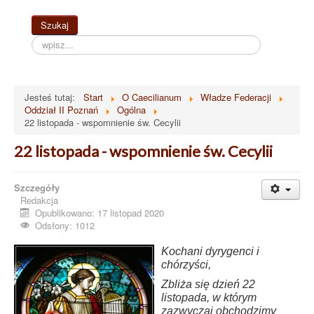
Szukaj...
Szukaj
Jesteś tutaj:
Start
O Caecilianum
Władze Federacji
Oddział II Poznań
Ogólna
22 listopada - wspomnienie św. Cecylii
22 listopada - wspomnienie św. Cecylii
Szczegóły
Redakcja
Opublikowano: 17 listopad 2020
Odsłony: 1012
Kochani dyrygenci i
chórzyści,
Zbliża się dzień 22
listopada, w którym
zazwyczaj obchodzimy