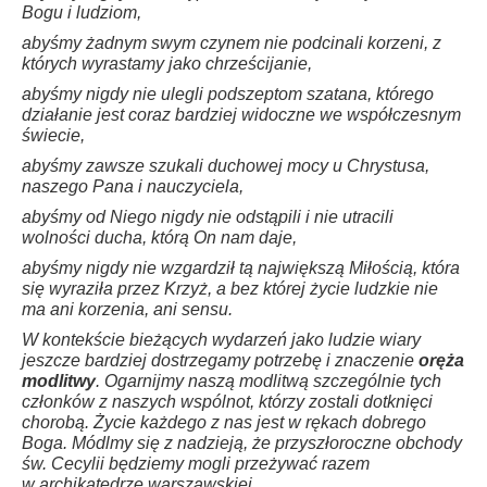
Bogu i ludziom,
abyśmy żadnym swym czynem nie podcinali korzeni, z
których wyrastamy jako chrześcijanie,
abyśmy nigdy nie ulegli podszeptom szatana, którego
działanie jest coraz bardziej widoczne we współczesnym
świecie,
abyśmy zawsze szukali duchowej mocy u Chrystusa,
naszego Pana i nauczyciela,
abyśmy od Niego nigdy nie odstąpili i nie utracili
wolności ducha, którą On nam daje,
abyśmy nigdy nie wzgardził tą największą Miłością, która
się wyraziła przez Krzyż, a bez której życie ludzkie nie
ma ani korzenia, ani sensu.
W kontekście bieżących wydarzeń jako ludzie wiary
jeszcze bardziej dostrzegamy potrzebę i znaczenie
oręża
modlitwy
. Ogarnijmy naszą modlitwą szczególnie tych
członków z naszych wspólnot, którzy zostali dotknięci
chorobą. Życie każdego z nas jest w rękach dobrego
Boga. Módlmy się z nadzieją, że przyszłoroczne obchody
św. Cecylii będziemy mogli przeżywać razem
w archikatedrze warszawskiej.