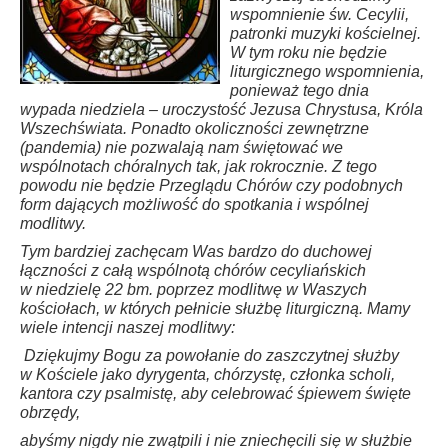
wspomnienie św. Cecylii,
patronki muzyki kościelnej.
W tym roku nie będzie
liturgicznego wspomnienia,
ponieważ tego dnia
wypada niedziela – uroczystość Jezusa Chrystusa, Króla
Wszechświata. Ponadto okoliczności zewnętrzne
(pandemia) nie pozwalają nam świętować we
wspólnotach chóralnych tak, jak rokrocznie. Z tego
powodu nie będzie Przeglądu Chórów czy podobnych
form dających możliwość do spotkania i wspólnej
modlitwy.
Tym bardziej zachęcam Was bardzo do duchowej
łączności z całą wspólnotą chórów cecyliańskich
w niedzielę 22 bm. poprzez modlitwę w Waszych
kościołach, w których pełnicie służbę liturgiczną. Mamy
wiele intencji naszej modlitwy:
Dziękujmy Bogu za powołanie do zaszczytnej służby
w Kościele jako dyrygenta, chórzystę, członka scholi,
kantora czy psalmistę, aby celebrować śpiewem święte
obrzędy,
abyśmy nigdy nie zwątpili i nie zniechęcili się w służbie