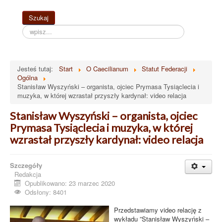
Szukaj...
Szukaj
Jesteś tutaj:
Start
O Caecilianum
Statut Federacji
Ogólna
Stanisław Wyszyński – organista, ojciec Prymasa Tysiąclecia i
muzyka, w której wzrastał przyszły kardynał: video relacja
Stanisław Wyszyński – organista, ojciec
Prymasa Tysiąclecia i muzyka, w której
wzrastał przyszły kardynał: video relacja
Szczegóły
Redakcja
Opublikowano: 23 marzec 2020
Odsłony: 8401
Przedstawiamy video relację z
wykładu ”Stanisław Wyszyński –