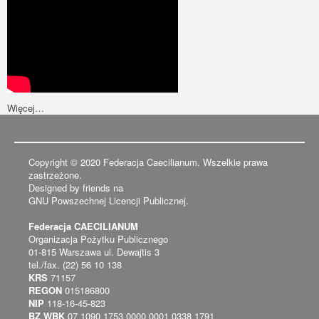
Więcej…
Copyright © 2020 Federacja Caecilianum. Wszelkie prawa
zastrzeżone.
Designed by friends na
GNU Powszechnej Licencji Publicznej.
Federacja CAECILIANUM
Organizacja Pożytku Publicznego
01-815 Warszawa ul. Dewajtis 3
tel./fax. (22) 56 10 138
KRS
71157
REGON
015186800
NIP
118-16-45-823
BZ WBK
07 1090 1753 0000 0001 0338 1791