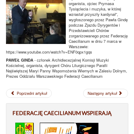
organista, ojciec Prymasa
Tysiąclecia i muzyka, w której
wzrastał przyszły kardynał”,
wygłoszonego przez Pawła Gindę
podczas Zjazdu Dyrygentów i
Przedstawicieli Chórów
zorganizowanego przez Federację
Caecilianum w dniu 7 marca w
Warszawie:
https://www.youtube.com/watch?v=ENF0qpx1gqs
PAWEŁ GINDA
- członek Archidiecezjalnej Komisji Muzyki
Kościelnej, organista, dyrygent Chóru Liturgicznego Parafii
Najświętszej Maryi Panny Wspomożenia Wiernych w Zalesiu Dolnym,
Prezes Oddziału Warszawskiego Federacji Caecilianum
Poprzedni artykuł
Następny artykuł
FEDERACJĘ CAECILIANUM WSPIERAJĄ