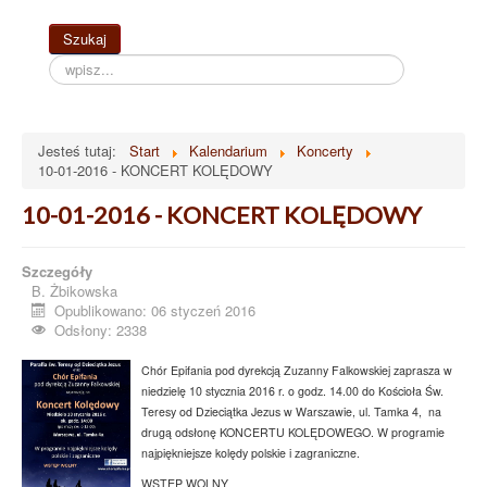
Szukaj...
Szukaj
Jesteś tutaj:
Start
Kalendarium
Koncerty
10-01-2016 - KONCERT KOLĘDOWY
10-01-2016 - KONCERT KOLĘDOWY
Szczegóły
B. Żbikowska
Opublikowano: 06 styczeń 2016
Odsłony: 2338
Chór Epifania pod dyrekcją Zuzanny Falkowskiej zaprasza w
niedzielę 10 stycznia 2016 r. o godz. 14.00 do Kościoła Św.
Teresy od Dzieciątka Jezus w Warszawie, ul. Tamka 4, na
drugą odsłonę KONCERTU KOLĘDOWEGO. W programie
najpiękniejsze kolędy polskie i zagraniczne.
WSTĘP WOLNY