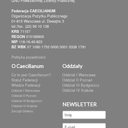
GNU Powszechnej Licencji Publicznej.
Federacja CAECILIANUM
Organizacja Pożytku Publicznego
01-815 Warszawa ul. Dewajtis 3
tel./fax. (22) 56 10 138
KRS
71157
REGON
015186800
NIP
118-16-45-823
BZ WBK
07 1090 1753 0000 0001 0338 1791
Polityka prywatności
O Caecilianum
Oddziały
Co to jest Caecilianum?
Oddział I Warszawa
Statut Federacji
Oddział II Poznań
Władze Federacji
Oddział III Bydgoszcz
Oddział IV Kraków
Oddział I Warszawa
Oddział II Poznań
Oddział III Bydgoszcz
NEWSLETTER
Oddział IV Kraków
Zarząd Główny