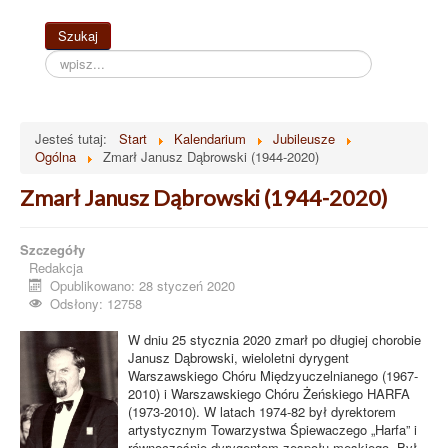
Szukaj...
Szukaj
Jesteś tutaj:
Start
Kalendarium
Jubileusze
Ogólna
Zmarł Janusz Dąbrowski (1944-2020)
Zmarł Janusz Dąbrowski (1944-2020)
Szczegóły
Redakcja
Opublikowano: 28 styczeń 2020
Odsłony: 12758
W dniu 25 stycznia 2020 zmarł po długiej chorobie
Janusz Dąbrowski, wieloletni dyrygent
Warszawskiego Chóru Międzyuczelnianego (1967-
2010) i Warszawskiego Chóru Żeńskiego HARFA
(1973-2010). W latach 1974-82 był dyrektorem
artystycznym Towarzystwa Śpiewaczego „Harfa” i
równocześnie dyrygentem zespołu męskiego. Był