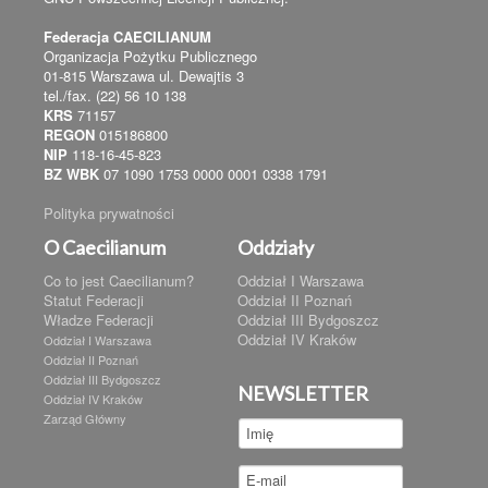
Federacja CAECILIANUM
Organizacja Pożytku Publicznego
01-815 Warszawa ul. Dewajtis 3
tel./fax. (22) 56 10 138
KRS
71157
REGON
015186800
NIP
118-16-45-823
BZ WBK
07 1090 1753 0000 0001 0338 1791
Polityka prywatności
O Caecilianum
Oddziały
Co to jest Caecilianum?
Oddział I Warszawa
Statut Federacji
Oddział II Poznań
Władze Federacji
Oddział III Bydgoszcz
Oddział IV Kraków
Oddział I Warszawa
Oddział II Poznań
Oddział III Bydgoszcz
NEWSLETTER
Oddział IV Kraków
Zarząd Główny