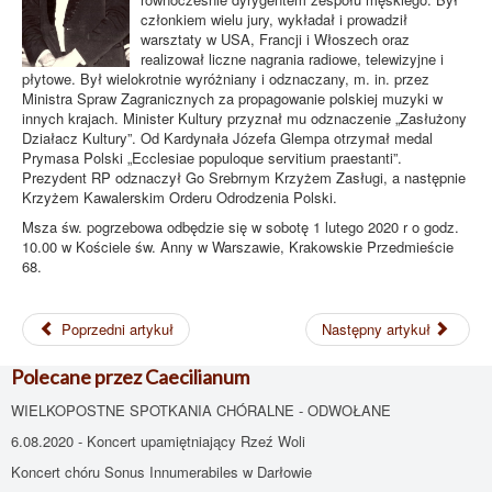
członkiem wielu jury, wykładał i prowadził
warsztaty w USA, Francji i Włoszech oraz
realizował liczne nagrania radiowe, telewizyjne i
płytowe. Był wielokrotnie wyróżniany i odznaczany, m. in. przez
Ministra Spraw Zagranicznych za propagowanie polskiej muzyki w
innych krajach. Minister Kultury przyznał mu odznaczenie „Zasłużony
Działacz Kultury”. Od Kardynała Józefa Glempa otrzymał medal
Prymasa Polski „Ecclesiae populoque servitium praestanti”.
Prezydent RP odznaczył Go Srebrnym Krzyżem Zasługi, a następnie
Krzyżem Kawalerskim Orderu Odrodzenia Polski.
Msza św. pogrzebowa odbędzie się w sobotę 1 lutego 2020 r o godz.
10.00 w Kościele św. Anny w Warszawie, Krakowskie Przedmieście
68.
Poprzedni artykuł
Następny artykuł
Polecane przez Caecilianum
WIELKOPOSTNE SPOTKANIA CHÓRALNE - ODWOŁANE
6.08.2020 - Koncert upamiętniający Rzeź Woli
Koncert chóru Sonus Innumerabiles w Darłowie